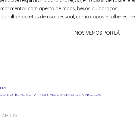
de saúde respiratória para proteção, em casos de tosse e es
cumprimentar com aperto de mãos, beijos ou abraços;
partilhar objetos de uso pessoal, como copos e talheres, ne
NOS VEMOS POR LÁ!
lhar
es:
NOTÍCIAS
SCFV - FORTALECIMENTO DE VÍNCULOS
ÁRIOS