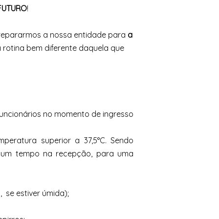
FUTURO
!
prepararmos a nossa entidade para
a
a rotina bem diferente daquela que
 funcionários no momento de ingresso
eratura superior a 37,5°C. Sendo
rá um tempo na recepção, para uma
 se estiver úmida);