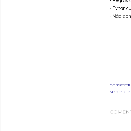
- Regras 
- Evitar 
- Não com
Comparti
Marcador
COMENT