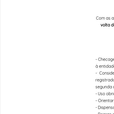
Com as a
volta d
- Checage
à entidad
- Consid
registra
segunda a
- Uso obr
- Orienta
- Dispens